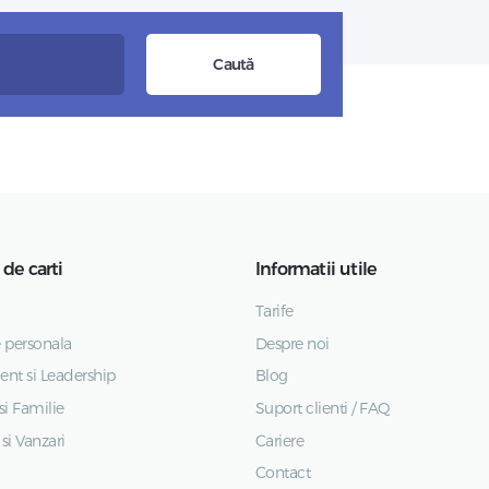
Caută
 de carti
Informatii utile
Tarife
 personala
Despre noi
t si Leadership
Blog
si Familie
Suport clienti / FAQ
si Vanzari
Cariere
Contact