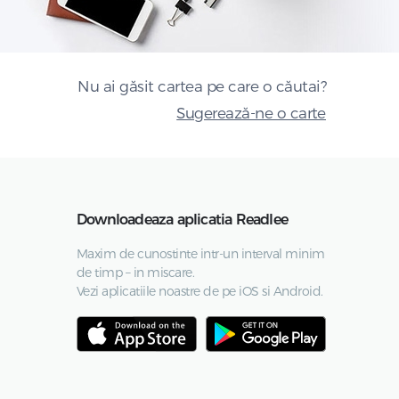
Nu ai găsit cartea pe care o căutai?
Sugerează-ne o carte
Downloadeaza aplicatia Readlee
Maxim de cunostinte intr-un interval minim
de timp – in miscare.
Vezi aplicatiile noastre de pe iOS si Android.