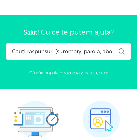
Cu ce te putem ajuta?
Salut!
Căutări populare:
summary
,
parola
,
cont